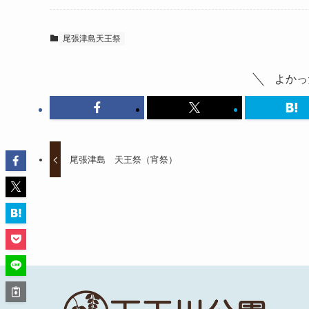
尾張津島天王祭
よかっ
尾張津島 天王祭（宵祭）